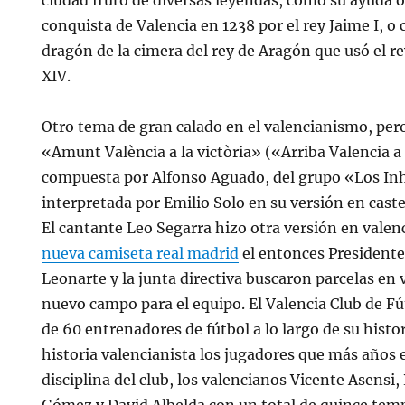
ciudad fruto de diversas leyendas, como su ayuda o
conquista de Valencia en 1238 por el rey Jaime I, o
dragón de la cimera del rey de Aragón que usó el re
XIV.
Otro tema de gran calado en el valencianismo, pero 
«Amunt València a la victòria» («Arriba Valencia a 
compuesta por Alfonso Aguado, del grupo «Los I
interpretada por Emilio Solo en su versión en caste
El cantante Leo Segarra hizo otra versión en valen
nueva camiseta real madrid
el entonces President
Leonarte y la junta directiva buscaron parcelas en 
nuevo campo para el equipo. El Valencia Club de Fú
de 60 entrenadores de fútbol a lo largo de su histo
historia valencianista los jugadores que más años 
disciplina del club, los valencianos Vicente Asensi