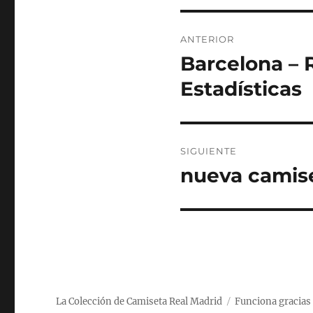
Navegación
ANTERIOR
de
Barcelona – 
Entrada
anterior:
entradas
Estadísticas
SIGUIENTE
nueva camise
Entrada
siguiente:
La Colección de Camiseta Real Madrid
Funciona gracias