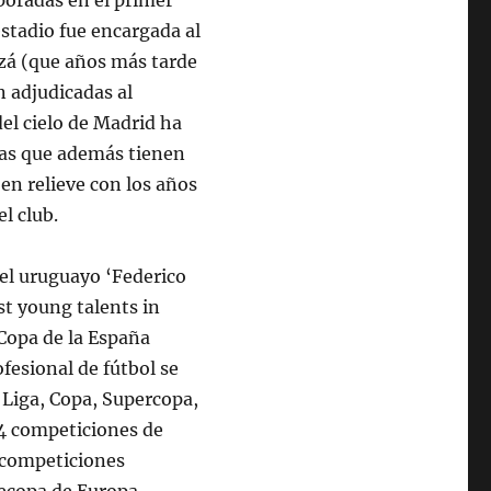
poradas en el primer
estadio fue encargada al
nzá (que años más tarde
n adjudicadas al
del cielo de Madrid ha
etas que además tienen
en relieve con los años
l club.
 el uruguayo ‘Federico
st young talents in
 Copa de la España
fesional de fútbol se
 Liga, Copa, Supercopa,
 4 competiciones de
s competiciones