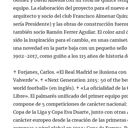
Gómez y David Albelda con un total de quince tem
equipo. La elaboración del proyecto para el nuevo 
arquitecto y socio del club Francisco Almenar Qui
sería Presidente) y las obras de construcción fuero
también socio Ramón Ferrer Aguilar. El color azul 
sido la inspiración para el cambio, en unas camis
una novedad en la parte baja con un pequeño sello 
1902-2017, como guiño a los 115 años de historia de
↑ Forjanes, Carlos. «El Real Madrid se ilusiona con
Valverde’». ↑ «Next Generation 2015: 50 of the be
world football» (en inglés). ↑ «La oficialidad de la
Libre». El palmarés unificado del primer equipo pro
compone de 5 competiciones de carácter nacional:
Copa de la Liga y Copa Eva Duarte, junto con otras
carácter europeo desde la creación de las primera