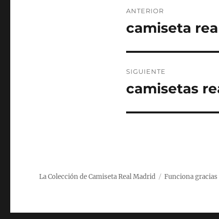
Navegación
ANTERIOR
de
camiseta rea
Entrada
anterior:
entradas
SIGUIENTE
camisetas re
Entrada
siguiente:
La Colección de Camiseta Real Madrid
Funciona gracias