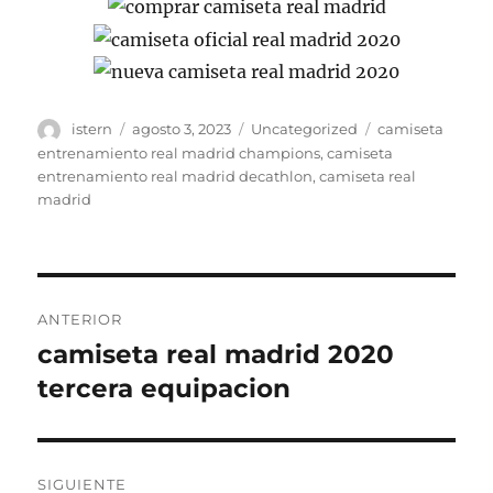
Autor
Publicado
Categorías
Etiquetas
istern
agosto 3, 2023
Uncategorized
camiseta
el
entrenamiento real madrid champions
,
camiseta
entrenamiento real madrid decathlon
,
camiseta real
madrid
Navegación
ANTERIOR
de
camiseta real madrid 2020
Entrada
anterior:
tercera equipacion
entradas
SIGUIENTE