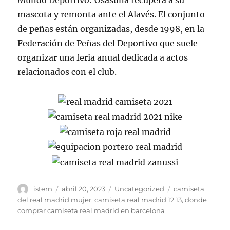
Mundo Deportivo: Osasuna recupera a su
mascota y remonta ante el Alavés. El conjunto
de peñas están organizadas, desde 1998, en la
Federación de Peñas del Deportivo que suele
organizar una feria anual dedicada a actos
relacionados con el club.
Autor
Publicado
Categorías
Etiquetas
istern
abril 20, 2023
Uncategorized
camiseta
el
del real madrid mujer
,
camiseta real madrid 12 13
,
donde
comprar camiseta real madrid en barcelona