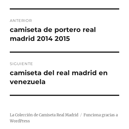
Navegación
ANTERIOR
de
camiseta de portero real
Entrada
anterior:
madrid 2014 2015
entradas
SIGUIENTE
camiseta del real madrid en
Entrada
siguiente:
venezuela
La Colección de Camiseta Real Madrid
Funciona gracias a
WordPress