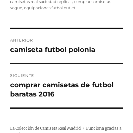
el
camisetas real sociedad replicas
,
comprar camisetas
vogue
,
equipaciones futbol outlet
Navegación
ANTERIOR
de
camiseta futbol polonia
Entrada
anterior:
entradas
SIGUIENTE
comprar camisetas de futbol
Entrada
siguiente:
baratas 2016
La Colección de Camiseta Real Madrid
Funciona gracias a