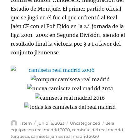
contra el Bolton Wanderers: Inauguración del
Estadio de Montjuïc. El primer partido oficial
que se jugó en él fue el que enfrentó al Real
Jaén CF con el Poli Ejido en la 2.ª jornada de la
liga 2001-2002 en Segunda División, siendo el
resultado final la victoria por 3 a 1 a favor del
conjunto jiennense.
Autor
Publicado
Categorías
Etiquetas
istern
junio 16, 2023
Uncategorized
3era
el
equipacion real madrid 2020
,
camiseta del real madrid
turquesa
,
camiseta james real madrid 2020