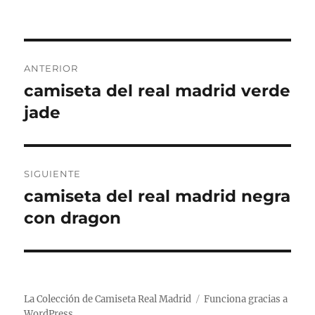
Navegación
ANTERIOR
de
camiseta del real madrid verde
Entrada
anterior:
jade
entradas
SIGUIENTE
camiseta del real madrid negra
Entrada
siguiente:
con dragon
La Colección de Camiseta Real Madrid
Funciona gracias a
WordPress