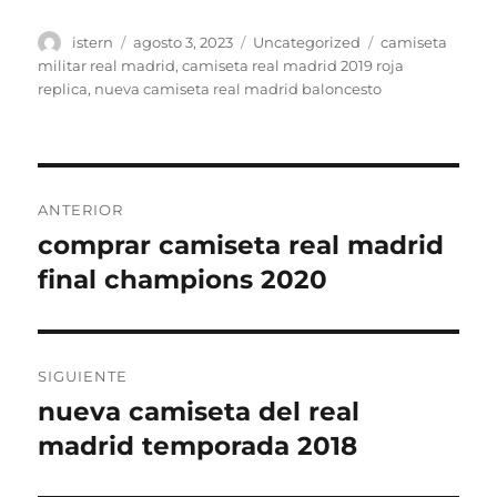
Autor
Publicado
Categorías
Etiquetas
istern
agosto 3, 2023
Uncategorized
camiseta
el
militar real madrid
,
camiseta real madrid 2019 roja
replica
,
nueva camiseta real madrid baloncesto
Navegación
ANTERIOR
de
comprar camiseta real madrid
Entrada
anterior:
final champions 2020
entradas
SIGUIENTE
nueva camiseta del real
Entrada
siguiente:
madrid temporada 2018