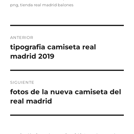
png
,
tienda real madrid balones
Navegación
ANTERIOR
de
tipografia camiseta real
Entrada
anterior:
madrid 2019
entradas
SIGUIENTE
fotos de la nueva camiseta del
Entrada
siguiente:
real madrid