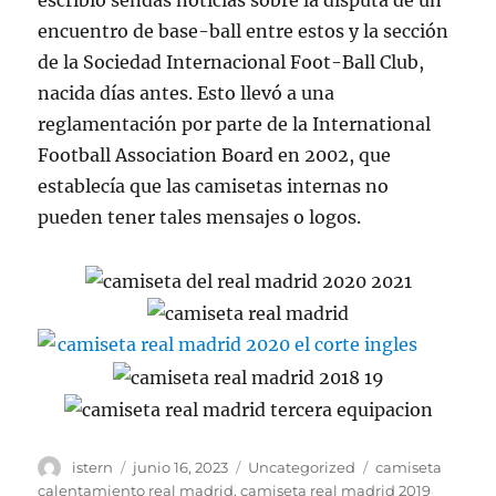
escribió sendas noticias sobre la disputa de un
encuentro de base-ball entre estos y la sección
de la Sociedad Internacional Foot-Ball Club,
nacida días antes. Esto llevó a una
reglamentación por parte de la International
Football Association Board en 2002, que
establecía que las camisetas internas no
pueden tener tales mensajes o logos.
Autor
Publicado
Categorías
Etiquetas
istern
junio 16, 2023
Uncategorized
camiseta
el
calentamiento real madrid
,
camiseta real madrid 2019