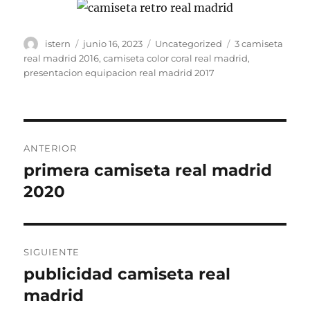
Autor
Publicado
Categorías
Etiquetas
istern
junio 16, 2023
Uncategorized
3 camiseta
el
real madrid 2016
,
camiseta color coral real madrid
,
presentacion equipacion real madrid 2017
Navegación
ANTERIOR
de
primera camiseta real madrid
Entrada
anterior:
2020
entradas
SIGUIENTE
publicidad camiseta real
Entrada
siguiente:
madrid