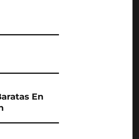
aratas En
n