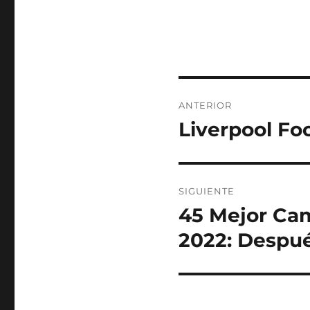
Navegación
ANTERIOR
de
Liverpool Foo
Entrada
anterior:
entradas
SIGUIENTE
45 Mejor Ca
Entrada
siguiente:
2022: Despué