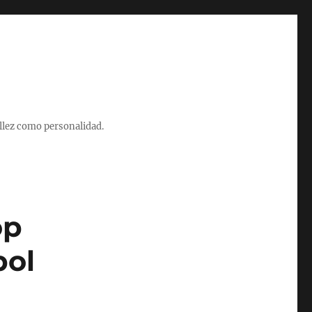
illez como personalidad.
op
bol