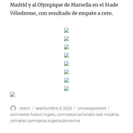
Madrid y al Olympique de Marsella en el Stade
Vélodrome, con resultado de empate a cero.
Autor
Publicado
Categorías
Etiquetas
istern
septiembre 2, 2022
Uncategorized
el
camisetas futbol ingles
,
camisetas tailandia real madrid
,
comprar camisetas supersubmarina