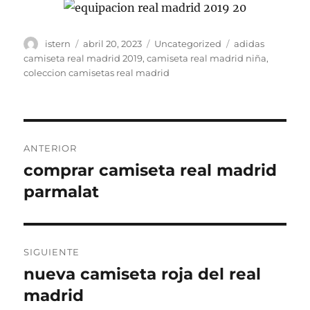
Autor
Publicado
Categorías
Etiquetas
istern
abril 20, 2023
Uncategorized
adidas
el
camiseta real madrid 2019
,
camiseta real madrid niña
,
coleccion camisetas real madrid
Navegación
ANTERIOR
de
comprar camiseta real madrid
Entrada
anterior:
parmalat
entradas
SIGUIENTE
nueva camiseta roja del real
Entrada
siguiente:
madrid