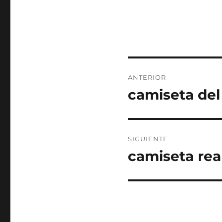
Navegación
ANTERIOR
de
camiseta del
Entrada
anterior:
entradas
SIGUIENTE
camiseta rea
Entrada
siguiente: