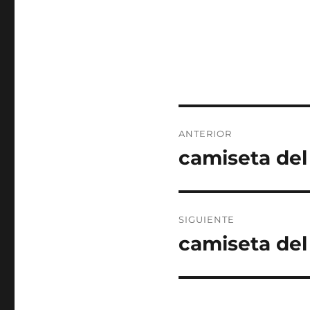
Navegación
ANTERIOR
de
camiseta del
Entrada
anterior:
entradas
SIGUIENTE
camiseta del
Entrada
siguiente: