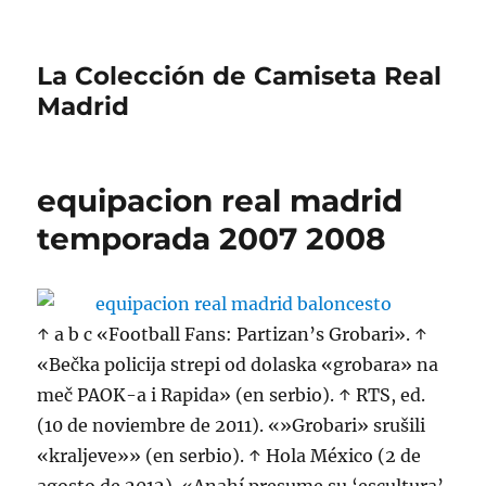
La Colección de Camiseta Real
Madrid
equipacion real madrid
temporada 2007 2008
↑ a b c «Football Fans: Partizan’s Grobari». ↑
«Bečka policija strepi od dolaska «grobara» na
meč PAOK-a i Rapida» (en serbio). ↑ RTS, ed.
(10 de noviembre de 2011). «»Grobari» srušili
«kraljeve»» (en serbio). ↑ Hola México (2 de