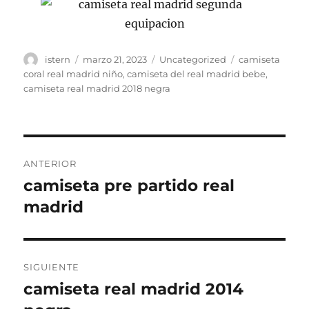
Autor
Publicado
Categorías
Etiquetas
istern
marzo 21, 2023
Uncategorized
camiseta
el
coral real madrid niño
,
camiseta del real madrid bebe
,
camiseta real madrid 2018 negra
Navegación
ANTERIOR
de
camiseta pre partido real
Entrada
anterior:
madrid
entradas
SIGUIENTE
camiseta real madrid 2014
Entrada
siguiente: