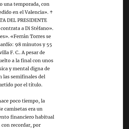
ido una temporada, con
edido en el Valencia». ↑
ERTA DEL PRESIDENTE
ontrata a Di Stéfano».
res». «Ferrán Torres se
tardío: 98 minutos y 55
illa F. C.. A pesar de
uelto a la final con unos
sica y mental digna de
n las semifinales del
rtido por el título.
hace poco tiempo, la
de camisetas era un
nto financiero habitual
a con recordar, por