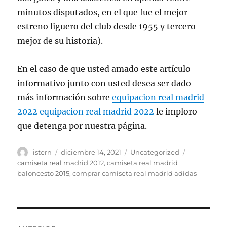
minutos disputados, en el que fue el mejor
estreno liguero del club desde 1955 y tercero
mejor de su historia).
En el caso de que usted amado este artículo
informativo junto con usted desea ser dado
más información sobre
equipacion real madrid
2022
equipacion real madrid 2022
le imploro
que detenga por nuestra página.
Autor
Publicado
Categorías
Etiquetas
istern
diciembre 14, 2021
Uncategorized
el
camiseta real madrid 2012
,
camiseta real madrid
baloncesto 2015
,
comprar camiseta real madrid adidas
Navegación