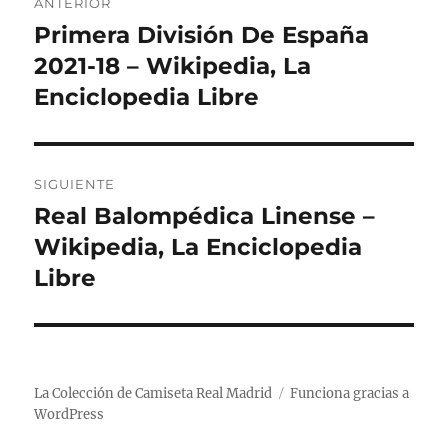
ANTERIOR
de
Primera División De España
Entrada
anterior:
2021-18 – Wikipedia, La
entradas
Enciclopedia Libre
SIGUIENTE
Real Balompédica Linense –
Entrada
siguiente:
Wikipedia, La Enciclopedia
Libre
La Colección de Camiseta Real Madrid
Funciona gracias a
WordPress