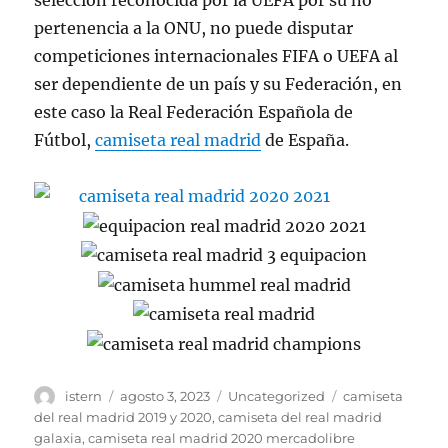
selección reconocida por la UEFA por su no
pertenencia a la ONU, no puede disputar
competiciones internacionales FIFA o UEFA al
ser dependiente de un país y su Federación, en
este caso la Real Federación Española de
Fútbol,
camiseta real madrid
de España.
Autor
Publicado
Categorías
Etiquetas
istern
agosto 3, 2023
Uncategorized
camiseta
el
del real madrid 2019 y 2020
,
camiseta del real madrid
galaxia
,
camiseta real madrid 2020 mercadolibre