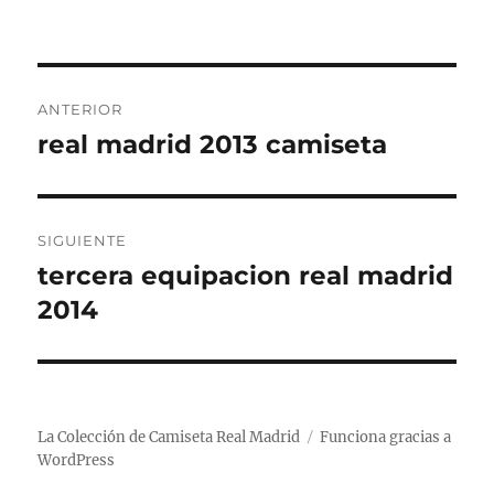
Navegación
ANTERIOR
de
real madrid 2013 camiseta
Entrada
anterior:
entradas
SIGUIENTE
tercera equipacion real madrid
Entrada
siguiente:
2014
La Colección de Camiseta Real Madrid
Funciona gracias a
WordPress