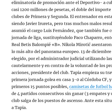
eliminatoria de promoción ante el Deportivo- a cubr
casi 1200 millones de pesetas, el doble del importe 
clubes de Primera y Segunda. El entrenador en e
siendo Javier Irureta, pero tras muchos malos resu
asumió el cargo Luis Fernández, que también fue c
jornada de liga, sustituyéndolo Paco Chaparro, en
Real Betis Balompié «B». Nikola Mirotić asentaron 
lo más alto del panorama europeo. 13 de diciembre
elegido, por el administrador judicial utilizando 
cautelarmente y en contra de la voluntad de los pro
acciones, presidente del club. Tapia empieza su tra
primera jornada golea en casa 3-0 al Córdoba CF, y 
primeros 15 puntos posibles,
camisetas de futbol b
de 4 partidos consecutivos sin ganar (3 empates y 
club salga de los puestos de ascenso. Ante esta sit
a Tapia.