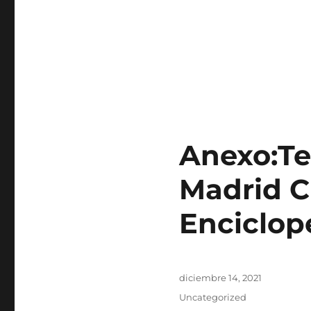
Anexo:Te
Madrid C
Enciclop
Publicado
diciembre 14, 2021
el
Categorías
Uncategorized