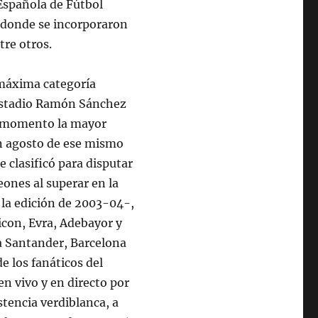
 Española de Fútbol
s donde se incorporaron
re otros.
 máxima categoría
el Estadio Ramón Sánchez
e momento la mayor
 En agosto de ese mismo
e clasificó para disputar
ones al superar en la
la edición de 2003-04-,
icon, Evra, Adebayor y
a Santander, Barcelona
e los fanáticos del
en vivo y en directo por
stencia verdiblanca, a