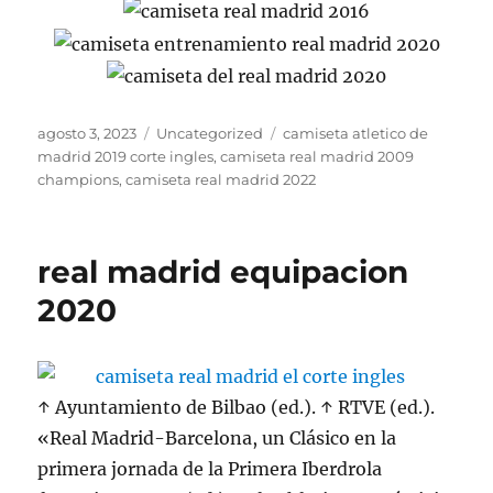
Publicado
Categorías
Etiquetas
agosto 3, 2023
Uncategorized
camiseta atletico de
el
madrid 2019 corte ingles
,
camiseta real madrid 2009
champions
,
camiseta real madrid 2022
real madrid equipacion
2020
↑ Ayuntamiento de Bilbao (ed.). ↑ RTVE (ed.).
«Real Madrid-Barcelona, un Clásico en la
primera jornada de la Primera Iberdrola