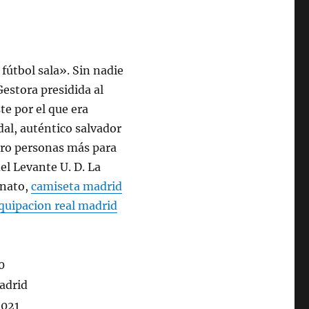
fútbol sala». Sin nadie
Gestora presidida al
te por el que era
al, auténtico salvador
atro personas más para
del Levante U. D. La
onato,
camiseta madrid
quipacion real madrid