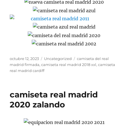
Publicado
Categorías
Etiquetas
octubre 12, 2023
Uncategorized
camiseta del real
el
madrid firmada
,
camiseta real madrid 2018 xxl
,
camiseta
real madrid cardiff
camiseta real madrid
2020 zalando