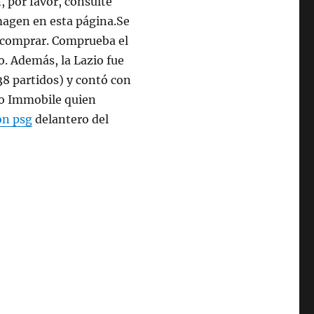
, por favor, consulte
magen en esta página.Se
 comprar. Comprueba el
o. Además, la Lazio fue
38 partidos) y contó con
ro Immobile quien
on psg
delantero del