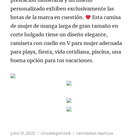
prestación monetaria y un diseño
personalizado exhiben exclusivamente las
botas de la marca en cuestión.
Esta camisa
de mujer de manga larga de gran tamaño en
corte holgado tiene un diseño elegante,
camiseta con cuello en V para mujer adecuada
para playa, fiesta, vida cotidiana, piscina, una
buena opción para tus vacaciones.
Publicado
Categorías
Etiquetas
julio 21, 2022
Uncategorized
camisetas replicas