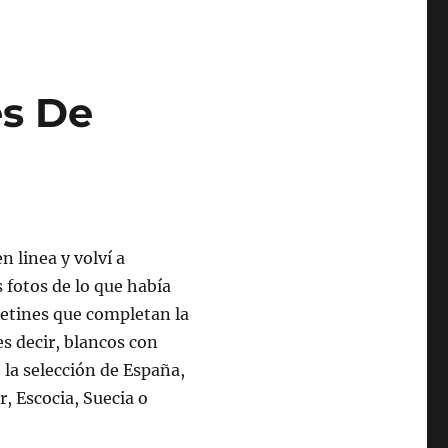
es De
n linea y volví a
 fotos de lo que había
lcetines que completan la
es decir, blancos con
e la selección de España,
r, Escocia, Suecia o