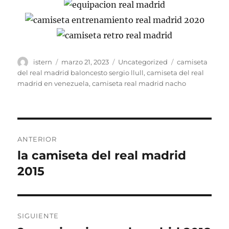
Autor
Publicado
Categorías
Etiquetas
istern
marzo 21, 2023
Uncategorized
camiseta
el
del real madrid baloncesto sergio llull
,
camiseta del real
madrid en venezuela
,
camiseta real madrid nacho
Navegación
ANTERIOR
de
la camiseta del real madrid
Entrada
anterior:
2015
entradas
SIGUIENTE