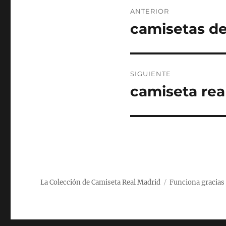
Navegación
ANTERIOR
de
camisetas de
Entrada
anterior:
entradas
SIGUIENTE
camiseta rea
Entrada
siguiente:
La Colección de Camiseta Real Madrid
Funciona gracias