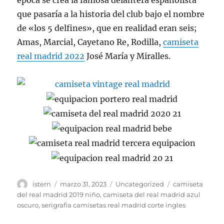
época se crea la famosa delantera españolista
que pasaría a la historia del club bajo el nombre
de «los 5 delfines», que en realidad eran seis;
Amas, Marcial, Cayetano Re, Rodilla,
camiseta
real madrid 2022
José María y Miralles.
Autor
Publicado
Categorías
Etiquetas
istern
marzo 31, 2023
Uncategorized
camiseta
el
del real madrid 2019 niño
,
camiseta del real madrid azul
oscuro
,
serigrafia camisetas real madrid corte ingles