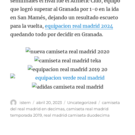
semifinales el rival fue el Athletic Club, equipo
que logró superar al Granada por 1-0 en la ida
en San Mamés, dejando un resultado escueto
para la vuelta,
equipacion real madrid 2024
quedando todo por decidir en Granada.
Autor
Publicado
Categorías
Etiquetas
istern
abril 20, 2023
Uncategorized
camiseta
el
del real madrid en decimas
,
camiseta real madrid
temporada 2019
,
real madrid camiseta duodecima