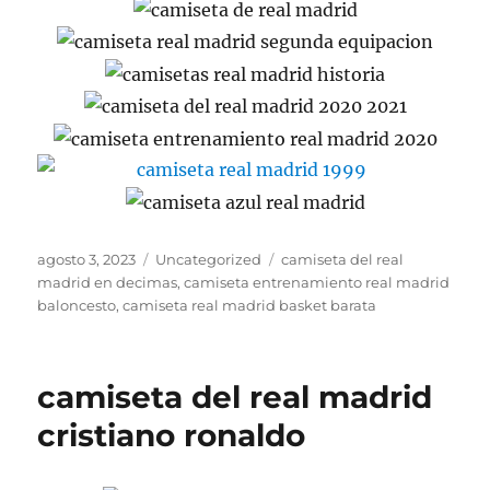
Publicado
Categorías
Etiquetas
agosto 3, 2023
Uncategorized
camiseta del real
el
madrid en decimas
,
camiseta entrenamiento real madrid
baloncesto
,
camiseta real madrid basket barata
camiseta del real madrid
cristiano ronaldo