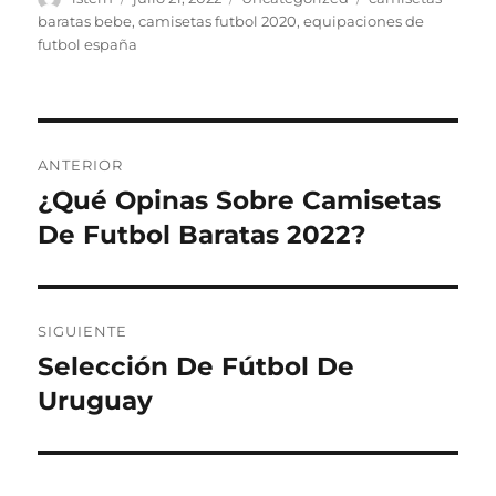
el
baratas bebe
,
camisetas futbol 2020
,
equipaciones de
futbol españa
Navegación
ANTERIOR
de
¿Qué Opinas Sobre Camisetas
Entrada
anterior:
De Futbol Baratas 2022?
entradas
SIGUIENTE
Selección De Fútbol De
Entrada
siguiente:
Uruguay