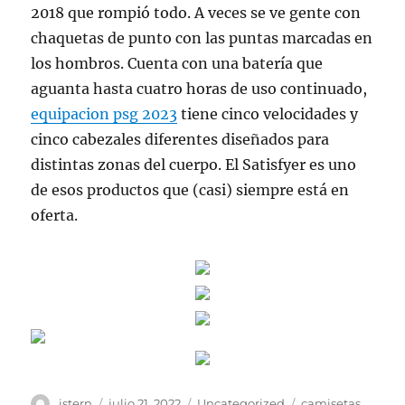
2018 que rompió todo. A veces se ve gente con
chaquetas de punto con las puntas marcadas en
los hombros. Cuenta con una batería que
aguanta hasta cuatro horas de uso continuado,
equipacion psg 2023
tiene cinco velocidades y
cinco cabezales diferentes diseñados para
distintas zonas del cuerpo. El Satisfyer es uno
de esos productos que (casi) siempre está en
oferta.
Autor
Publicado
Categorías
Etiquetas
istern
julio 21, 2022
Uncategorized
camisetas