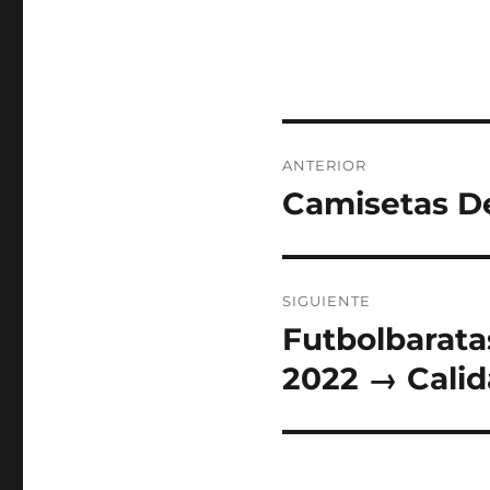
Navegación
ANTERIOR
de
Camisetas De
Entrada
anterior:
entradas
SIGUIENTE
Futbolbarata
Entrada
siguiente:
2022 → Cali